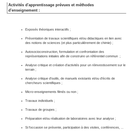
Activités d'apprentissage prévues et méthodes
d'enseignement :
Exposés théoriques interactifs ;
Présentation de travaux scientifiques et/ou didactiques en lien avec
des notions de sciences (et plus particulièrement de chimie) ;
Autosocioconstruction, formulation et confrontation des
représentations initiales afin de construire un référentiel commun ;
Analyse critique et création d'activités pour un réinvestissement sur le
terrain ;
Analyse critique d'outils, de manuels existants et/ou d'écrits de
chercheurs scientifiques ;
Micro-enseignements filmés ou non ;
Travaux individuels ;
Travaux de groupes ;
Préparation et/ou réalisation de laboratoires avec leur analyse ;
Si l'occasion se présente, participation à des visites, conférences, ...