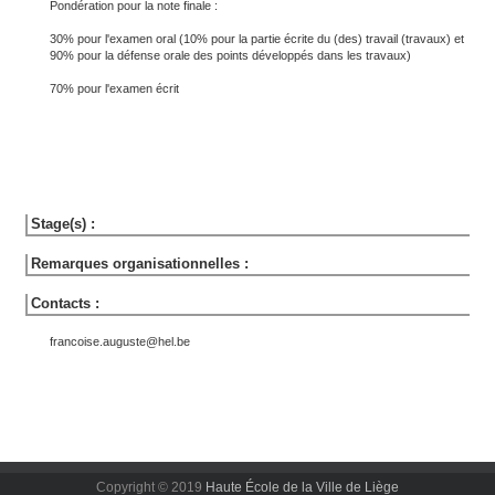
Pondération pour la note finale :
30% pour l'examen oral (10% pour la partie écrite du (des) travail (travaux) et
90% pour la défense orale des points développés dans les travaux)
70% pour l'examen écrit
Stage(s) :
Remarques organisationnelles :
Contacts :
francoise.auguste@hel.be
Copyright © 2019
Haute École de la Ville de Liège