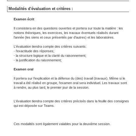
Modalités d'évaluation et critères :
Examen écrit
Il consistera en des questions ouvertes et portera sur toute la matière : les
notions théoriques, les exercices, les travaux éventuels réalisés durant
l'année (les siens et ceux présentés par d'autres) et les laboratoires.
L'évaluation tiendra compte des critères suivants:
- l'exactitude des réponses;
- la structure logique et la clarté du raisonnement;
- la justification du raisonnement;
Examen oral
Il portera sur l'explication et la défense du (des) travail (travaux). Même si le
travail a été réalisé en groupe, l'examen oral sera individuel. Les travaux sont
à rendre, au plus tard, le premier jour de la session.
L'évaluation tiendra compte des critères précisés dans la feuille des consignes
qui est déposée sur Teams.
Ces modalités sont également valables pour la deuxième session.