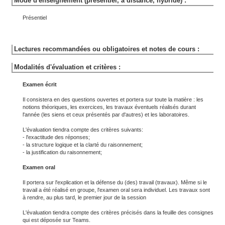
Mode d'enseignement (présentiel, à distance, hybride) :
Présentiel
Lectures recommandées ou obligatoires et notes de cours :
Modalités d'évaluation et critères :
Examen écrit
Il consistera en des questions ouvertes et portera sur toute la matière : les
notions théoriques, les exercices, les travaux éventuels réalisés durant
l'année (les siens et ceux présentés par d'autres) et les laboratoires.
L'évaluation tiendra compte des critères suivants:
- l'exactitude des réponses;
- la structure logique et la clarté du raisonnement;
- la justification du raisonnement;
Examen oral
Il portera sur l'explication et la défense du (des) travail (travaux). Même si le
travail a été réalisé en groupe, l'examen oral sera individuel. Les travaux sont
à rendre, au plus tard, le premier jour de la session
L'évaluation tiendra compte des critères précisés dans la feuille des consignes
qui est déposée sur Teams.