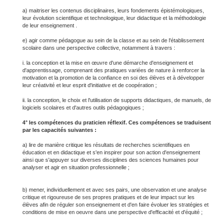
a) maitriser les contenus disciplinaires, leurs fondements épistémologiques,
leur évolution scientifique et technologique, leur didactique et la méthodologie
de leur enseignement .
e) agir comme pédagogue au sein de la classe et au sein de l'établissement
scolaire dans une perspective collective, notamment à travers :
i. la conception et la mise en œuvre d'une démarche d'enseignement et
d'apprentissage, comprenant des pratiques variées de nature à renforcer la
motivation et la promotion de la confiance en soi des élèves et à développer
leur créativité et leur esprit d'initiative et de coopération ;
ii. la conception, le choix et l'utilisation de supports didactiques, de manuels, de
logiciels scolaires et d'autres outils pédagogiques ;
4° les compétences du praticien réflexif. Ces compétences se traduisent
par les capacités suivantes :
a) lire de manière critique les résultats de recherches scientifiques en
éducation et en didactique et s'en inspirer pour son action d'enseignement
ainsi que s'appuyer sur diverses disciplines des sciences humaines pour
analyser et agir en situation professionnelle ;
b) mener, individuellement et avec ses pairs, une observation et une analyse
critique et rigoureuse de ses propres pratiques et de leur impact sur les
élèves afin de réguler son enseignement et d'en faire évoluer les stratégies et
conditions de mise en oeuvre dans une perspective d'efficacité et d'équité ;