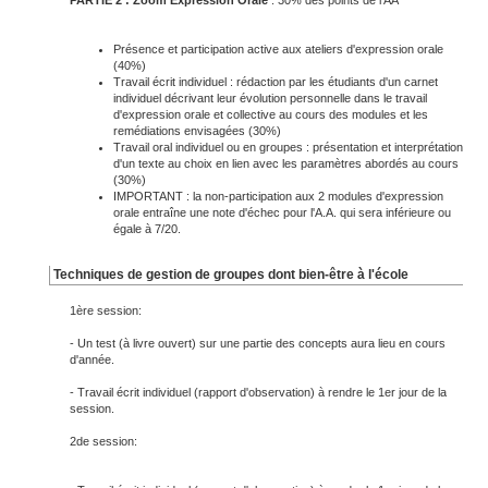
PARTIE 2 : Zoom Expression Orale
: 30% des points de l'AA
Présence et participation active aux ateliers d'expression orale
(40%)
Travail écrit individuel : rédaction par les étudiants d'un carnet
individuel décrivant leur évolution personnelle dans le travail
d'expression orale et collective au cours des modules et les
remédiations envisagées (30%)
Travail oral individuel ou en groupes : présentation et interprétation
d'un texte au choix en lien avec les paramètres abordés au cours
(30%)
IMPORTANT : la non-participation aux 2 modules d'expression
orale entraîne une note d'échec pour l'A.A. qui sera inférieure ou
égale à 7/20.
Techniques de gestion de groupes dont bien-être à l'école
1ère session:
- Un test (à livre ouvert) sur une partie des concepts aura lieu en cours
d'année.
- Travail écrit individuel (rapport d'observation) à rendre le 1er jour de la
session.
2de session: