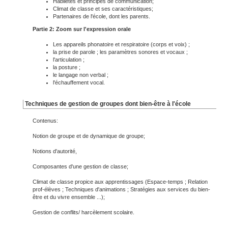
Habiletés et principes de communication;
Climat de classe et ses caractéristiques;
Partenaires de l'école, dont les parents.
Partie 2: Zoom sur l'expression orale
Les appareils phonatoire et respiratoire (corps et voix) ;
la prise de parole ; les paramètres sonores et vocaux ;
l'articulation ;
la posture ;
le langage non verbal ;
l'échauffement vocal.
Techniques de gestion de groupes dont bien-être à l'école
Contenus:
Notion de groupe et de dynamique de groupe;
Notions d'autorité,
Composantes d'une gestion de classe;
Climat de classe propice aux apprentissages (Espace-temps ; Relation
prof-élèves ; Techniques d'animations ; Stratégies aux services du bien-
être et du vivre ensemble ...);
Gestion de conflits/ harcèlement scolaire.