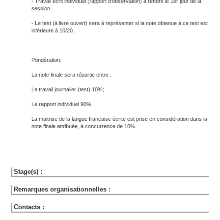
- Travail écrit individuel (rapport d'observation) à rendre le 1er jour de la
session.
- Le test (à livre ouvert) sera à représenter si la note obtenue à ce test est
inférieure à 10/20.
Pondération:
La note finale sera répartie entre :
Le travail journalier (test) 10%;
Le rapport individuel 90%.
La maitrise de la langue française écrite est prise en considération dans la
note finale attribuée, à concurrence de 10%.
Stage(s) :
Remarques organisationnelles :
Contacts :