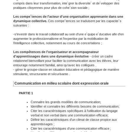
compris dans leur transformation, inte´grer la diversite´ et de´velopper des
pratiques citoyennes pour plus de cohe´sion sociale ;
Les compe´tences de l'acteur d'une organisation apprenante dans une
dynamique collective.
Ces compe´tences se traduisent par les capacite´s
suivantes :
-s'investir dans le travail collaboratif au sein d'une e´quipe e´ducative afin d'en
augmenter le professionnalisme et l'expertise par la mobilisation de
l'intelligence collective, notamment au cours de concertations ;
Les compétences de l'organisateur et accompagnateur
d'apprentissages dans une dynamique évolutive
- créer un cadre
relationnel bienveillant pour faciliter la communication avec les élèves, leur
entourage notamment familial, ainsi qu'avec les collègues .
- gérer le groupe-classe en situation éducative et pédagogique de manière
stimulante, structurante et sécurisante .
Communication en milieu scolaire dont expression orale
PARTIE 1
Connaitre les grands modèles de communication;
Identifier et connaitre les différents besoins de communication;
Citer les caractéristiques spécifiques à l'utilisation du langage
verbal et non verbal dans une communication efficace;
Définir les caractéristiques d'un climat de classe propice aux
apprentissages ;
Citer les caractéristiques d'une communication efficace ;