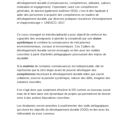
développement durable (connaissances, compétences, attitudes, valeurs,
motivation et engagement). Cependant, outre ces compétences
générales, ils doivent également maîtriser l'EDD, c'est-à-dire l'aptitude à
aider des personnes à acquérir des compétences en matière de
développement durable, par diverses pratiques novatrices d'enseignement
et d'apprentissage ».
UNESCO, 2017.
Ce cours enseigné en interdisciplinarité a pour objectif de renforcer les
capacités des enseignants à aborder la complexité par une
vision
systémique
et combine la connaissance de mécanismes
environnementaux, sociaux et économiques. Ces 3 piliers du
développement durable seront envisagés en lien avec les réalités
concrètes à partir d'activités pédagogiques poursuivant des enjeux de
durabilité.
Si la
maitrise
de certaines connaissances est indispensable, elle ne
représente que la 1ère étape avant de pouvoir développer des
compétences
favorisant le développement durable telles que savoir
collaborer, exercer la pensée systémique, relever des défis, imaginer des
solutions nouvelles.
Il ne s'agit donc pas seulement d'insérer le DD comme un nouveau savoir
mais de le faire dans une dynamique de projets qui permettront de donner
sens à des actions éducatives concrètes.
Les étudiantes seront amenées à expérimenter des outils pédagogiques
qui visent les objectifs du développement durable (ODD) en lien avec les
référentiels du tronc commun.