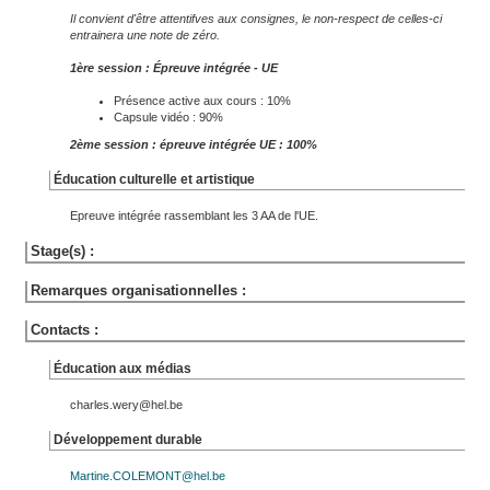
Il convient d'être attentifves aux consignes, le non-respect de celles-ci
entrainera une note de zéro.
1ère session : Épreuve intégrée
- UE
Présence active aux cours : 10%
Capsule vidéo : 90%
2ème session : épreuve intégrée UE : 100%
Éducation culturelle et artistique
Epreuve intégrée rassemblant les 3 AA de l'UE.
Stage(s) :
Remarques organisationnelles :
Contacts :
Éducation aux médias
charles.wery@hel.be
Développement durable
Martine.COLEMONT@hel.be