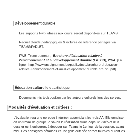
Développement durable
Les supports Pwpt utilisés aux cours seront disponibles sur TEAMS.
Recueil d'outils pédagogiques & lectures de référence partagés via
TEAMS/PADLET.
FWB, Tronc commun,
B
rochure d'éducation relative à
l'environnement et au développement durable (ErE DD), 2024.
[En
ligne : http://www.enseignement.be/public/docs/brochure-d-ducation-
relative-l-environnement-et-au-d-veloppement-durable-ere-dd-.pdf]
Éducation culturelle et artistique
Documents mis à disposition par les acteurs culturels lors des sorties.
Modalités d'évaluation et critères :
L'évaluation est une épreuve intégrée rassemblant les trois AA. Elle consiste
en un travail de groupe, à savoir la réalisation d'une capsule vidéo et d'un
dossier écrit qui seront à déposer sur Teams le 1er jour de la session, avant
midi. Des consignes détaillées et une grille critériée seront fournies durant les