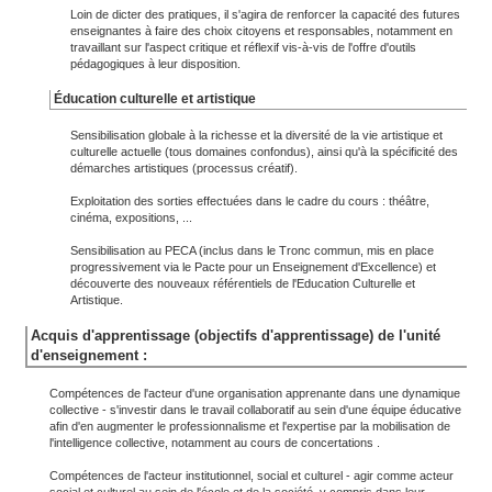
Loin de dicter des pratiques, il s'agira de renforcer la capacité des futures
enseignantes à faire des choix citoyens et responsables, notamment en
travaillant sur l'aspect critique et réflexif vis-à-vis de l'offre d'outils
pédagogiques à leur disposition.
Éducation culturelle et artistique
Sensibilisation globale à la richesse et la diversité de la vie artistique et
culturelle actuelle (tous domaines confondus), ainsi qu'à la spécificité des
démarches artistiques (processus créatif).
Exploitation des sorties effectuées dans le cadre du cours : théâtre,
cinéma, expositions, ...
Sensibilisation au PECA (inclus dans le Tronc commun, mis en place
progressivement via le Pacte pour un Enseignement d'Excellence) et
découverte des nouveaux référentiels de l'Education Culturelle et
Artistique.
Acquis d'apprentissage (objectifs d'apprentissage) de l'unité
d'enseignement :
Compétences de l'acteur d'une organisation apprenante dans une dynamique
collective - s'investir dans le travail collaboratif au sein d'une équipe éducative
afin d'en augmenter le professionnalisme et l'expertise par la mobilisation de
l'intelligence collective, notamment au cours de concertations .
Compétences de l'acteur institutionnel, social et culturel - agir comme acteur