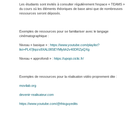
Les étudiants sont invités à consulter régulièrement l'espace « TEAMS »
du cours où les éléments théoriques de base ainsi que de nombreuses
ressources seront déposés.
Exemples de ressources pour se familiariser avec le langage
cinématographique :
Niveau « basique » :
https://www.youtube.com/playlist?
list=PL47jhpzs8XAL08SEYMlybh2v40DRZpQXg
Niveau « approfondi » :
https://upopi.ciclic.fr/
Exemples de ressources pour la réalisation vidéo proprement dite :
movilab.org
devenir-realisateur.com
https://www.youtube.com/@thisguyedits