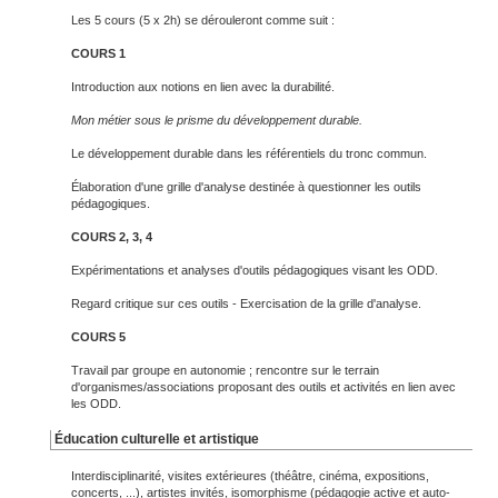
Les 5 cours (5 x 2h) se dérouleront comme suit :
COURS 1
Introduction aux notions en lien avec la durabilité.
Mon métier sous le prisme du développement durable.
Le développement durable dans les référentiels du tronc commun.
Élaboration d'une grille d'analyse destinée à questionner les outils
pédagogiques.
COURS 2, 3, 4
Expérimentations et analyses d'outils pédagogiques visant les ODD.
Regard critique sur ces outils - Exercisation de la grille d'analyse.
COURS 5
Travail par groupe en autonomie ; rencontre sur le terrain
d'organismes/associations proposant des outils et activités en lien avec
les ODD.
Éducation culturelle et artistique
Interdisciplinarité, visites extérieures (théâtre, cinéma, expositions,
concerts, ...), artistes invités, isomorphisme (pédagogie active et auto-