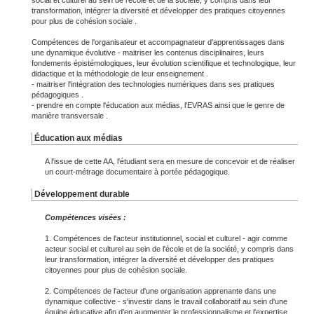
social et culturel au sein de l'école et de la société, y compris dans leur
transformation, intégrer la diversité et développer des pratiques citoyennes
pour plus de cohésion sociale .
Compétences de l'organisateur et accompagnateur d'apprentissages dans
une dynamique évolutive - maitriser les contenus disciplinaires, leurs
fondements épistémologiques, leur évolution scientifique et technologique, leur
didactique et la méthodologie de leur enseignement .
- maitriser l'intégration des technologies numériques dans ses pratiques
pédagogiques .
- prendre en compte l'éducation aux médias, l'EVRAS ainsi que le genre de
manière transversale .
Éducation aux médias
A l'issue de cette AA, l'étudiant sera en mesure de concevoir et de réaliser
un court-métrage documentaire à portée pédagogique.
Développement durable
Compétences visées :
1. Compétences de l'acteur institutionnel, social et culturel - agir comme
acteur social et culturel au sein de l'école et de la société, y compris dans
leur transformation, intégrer la diversité et développer des pratiques
citoyennes pour plus de cohésion sociale.
2. Compétences de l'acteur d'une organisation apprenante dans une
dynamique collective - s'investir dans le travail collaboratif au sein d'une
équipe éducative afin d'en augmenter le professionnalisme et l'expertise