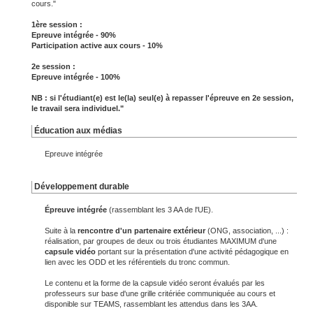
cours."
1ère session :
Epreuve intégrée - 90%
Participation active aux cours - 10%
2e session :
Epreuve intégrée - 100%
NB : si l'étudiant(e) est le(la) seul(e) à repasser l'épreuve en 2e session,
le travail sera individuel."
Éducation aux médias
Epreuve intégrée
Développement durable
Épreuve intégrée
(rassemblant les 3 AA de l'UE).
Suite à la
rencontre d'un partenaire extérieur
(ONG, association, ...) :
réalisation, par groupes de deux ou trois étudiantes MAXIMUM d'une
capsule vidéo
portant sur la présentation d'une activité pédagogique en
lien avec les ODD et les référentiels du tronc commun.
Le contenu et la forme de la capsule vidéo seront évalués par les
professeurs sur base d'une grille critériée communiquée au cours et
disponible sur TEAMS, rassemblant les attendus dans les 3AA.