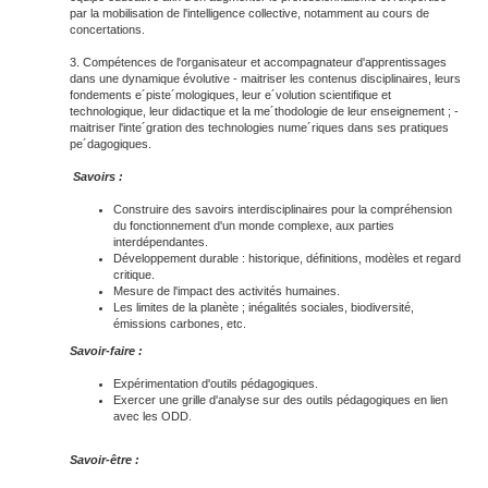
par la mobilisation de l'intelligence collective, notamment au cours de
concertations.
3. Compétences de l'organisateur et accompagnateur d'apprentissages
dans une dynamique évolutive - maitriser les contenus disciplinaires, leurs
fondements e´piste´mologiques, leur e´volution scientifique et
technologique, leur didactique et la me´thodologie de leur enseignement ; -
maitriser l'inte´gration des technologies nume´riques dans ses pratiques
pe´dagogiques.
Savoirs
:
Construire des savoirs interdisciplinaires pour la compréhension
du fonctionnement d'un monde complexe, aux parties
interdépendantes.
Développement durable : historique, définitions, modèles et regard
critique.
Mesure de l'impact des activités humaines.
Les limites de la planète ; inégalités sociales, biodiversité,
émissions carbones, etc.
Savoir-faire :
Expérimentation d'outils pédagogiques.
Exercer une grille d'analyse sur des outils pédagogiques en lien
avec les ODD.
Savoir-être :