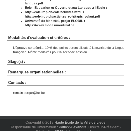
langues.pdf
Eole : Education et Ouverture aux Langues à l'École :
http://eole.irdp.ch/eole/activites.html
/
http://eole.irdp.ch/activites_eole/tapis_volant.pdf
Université de Montréal, projet ELODIL :
https://www.elodil.umontreal.ca
Modalités d'évaluation et critères :
L'épreuve sera écrite. 10 % des points seront alloués à la maitrise de la langue
française. Même modalités pour la seconde session.
Stage(s) :
Remarques organisationnelles :
Contacts :
romain.berger@hel.be
Copyright © 2019
Haute École de la Ville de Liège
Responsable de l'information :
Patrick Alexandre
, Directeur-Président -