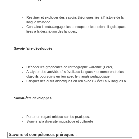
Restituer et expliquer des savoirs théoriques liés à l'histoire de la
langue wallonne.
Connaitre le métalangage, les concepts et les notions linguistiques
liées à la description des langues.
Savoir-faire développés
Décoder les graphèmes de l'orthographe wallonne (Feller).
Analyser des activités d' « éveil aux langues » et comprendre les
objectifs poursuivis en lien avec le triangle pédagogique.
Critiquer des outils didactiques en lien avec l' « éveil aux langues »
Savoir-être développés
Porter un regard critique sur les pratiques.
S'ouvrir à la diversité linguistique et culturelle
Savoirs et compétences prérequis :