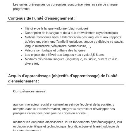
Les unités prérequises ou corequises sont présentées au sein de chaque
programme
Contenus de l'unité d'enseignement :
Histoire de la langue wallonne (diachronique)
Description de la langue et de la culture wallonnes (synchronique)
Notions théoriques liées à l'identification des langues et aux rapports
qu'elles entretiennent (famille linguistique, langue vs dialecte vs patois,
langue minoritaire, véhiculaire, vernaculaire, ...)
Valeurs symbolique et utilitaire des langues.
Les enjeux de « l'éveil aux langues » au cycle 2,5-8 ans.
Modules d'éveil aux langues (linguistique, musique, ouverture à la
diversité).
Acquis d'apprentissage (objectifs d'apprentissage) de l'unité
d'enseignement :
Compétences visées
agir comme acteur social et culturel au sein de l'école et de la société, y
compris dans leur transformation, intégrer la diversité et développer des
pratiques citoyennes pour plus de cohésion sociale ;
maitriser les contenus disciplinaires, leurs fondements épistémologiques, leur
évolution scientifique et technologique, leur didactique et la méthodologie de
leur enseignement ;