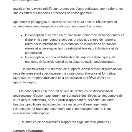
maitriser les savoirs relatifs aux processus d'apprentissage, aux recherches
sur les différents modèles et théories de l'enseignement ;
agir comme pédagogue au sein de la classe et au sein de l'établissement
scolaire dans une perspective collective, notamment à travers :
la conception et la mise en œuvre d'une démarche d'enseignement et
d'apprentissage, comprenant des pratiques variées de nature à
renforcer la motivation et la promotion de la confiance en soi des
élèves et à développer leur créativité et leur esprit d'initiative et de
coopération ;
la conception, le choix et l'utilisation de supports didactiques, de
manuels, de logiciels scolaires et d'autres outils pédagogiques ;
3. la construction et l'utilisation de supports d'observation et d'évaluation,
cette dernière étant spécifiquement à visée compréhensive et formative,
favorisant la responsabilisation et la participation de l'élève dans ses
apprentissages ;
4.la conception et la mise en œuvre de pratiques de différenciation
pédagogique, d'accompagnement personnalisé des élèves tenant compte de
leurs acquis antérieurs, de leur profil d'apprenant et, s'il échet, de leurs
besoins spécifiques impliquant la mise en œuvre d'aménagements
raisonnables et reposant notamment sur le coenseignement ou la co-
intervention pédagogique ;
5. la mise en place d'activités d'apprentissage interdisciplinaires ;
Savoirs développés