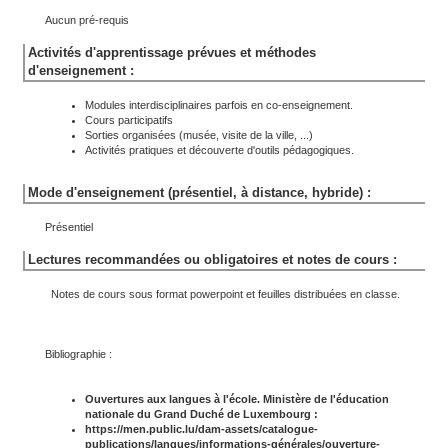
Aucun pré-requis
Activités d'apprentissage prévues et méthodes
d'enseignement :
Modules interdisciplinaires parfois en co-enseignement.
Cours participatifs
Sorties organisées (musée, visite de la ville, ...)
Activités pratiques et découverte d'outils pédagogiques.
Mode d'enseignement (présentiel, à distance, hybride) :
Présentiel
Lectures recommandées ou obligatoires et notes de cours :
Notes de cours sous format powerpoint et feuilles distribuées en classe.
Bibliographie :
Ouvertures aux langues à l'école. Ministère de l'éducation
nationale du Grand Duché de Luxembourg :
https://men.public.lu/dam-assets/catalogue-
publications/langues/informations-générales/ouverture-