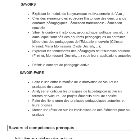
SAVOIRS
Expliquer le modèle de la dynamique motivationnelle de Viau ;
Citer des éléments-clés et décrire l'historique des deux grands
courants pédagogiques : éducation traditionnelle / éducation
nouvelle;
Situer le contexte (historique, géographique, politique, social, ...)
dans lequel sont nés ces courants pédagogiques ou certaines
idées-clés des pédagogues de l'Éducation nouvelle (Célestin
Freinet, Maria Montessori, Ovide Decroly, ...);
Expliquer les fondements des pédagogies de l'Éducation nouvelle
(Freinet, Montessori, Decroly, ...) et de leurs applications actuelles
;
Définir le concept de pédagogie active.
SAVOIR-FAIRE
Faire le lien entre le modèle de la motivation de Viau et les
pratiques de classe ;
Analyser et critiquer les pratiques de la pédagogie active en
termes de valeurs ; de projets éducatifs et/ou de société ;
Faire des liens entre des pratiques pédagogiques actuelles et
leurs origines ;
Mener une réflexion sur les implications de ces éléments pour sa
pratique.
Savoirs et compétences prérequis :
Initiation aux pédagogies actives