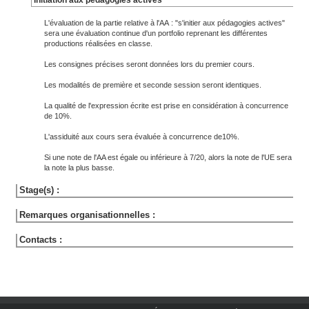
Initiation aux pédagogies actives
L'évaluation de la partie relative à l'AA : "s'initier aux pédagogies actives"
sera une évaluation continue d'un portfolio reprenant les différentes
productions réalisées en classe.
Les consignes précises seront données lors du premier cours.
Les modalités de première et seconde session seront identiques.
La qualité de l'expression écrite est prise en considération à concurrence
de 10%.
L'assiduité aux cours sera évaluée à concurrence de10%.
Si une note de l'AA est égale ou inférieure à 7/20, alors la note de l'UE sera
la note la plus basse.
Stage(s) :
Remarques organisationnelles :
Contacts :