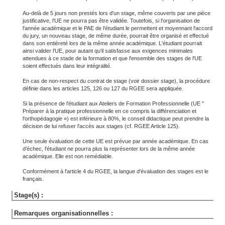
Au-delà de 5 jours non prestés lors d'un stage, même couverts par une pièce
justificative, l'UE ne pourra pas être validée. Toutefois, si l'organisation de
l'année académique et le PAE de l'étudiant le permettent et moyennant l'accord
du jury, un nouveau stage, de même durée, pourrait être organisé et effectué
dans son entièreté lors de la même année académique. L'étudiant pourrait
ainsi valider l'UE, pour autant qu'il satisfasse aux exigences minimales
attendues à ce stade de la formation et que l'ensemble des stages de l'UE
soient effectués dans leur intégralité.
En cas de non-respect du contrat de stage (voir dossier stage), la procédure
définie dans les articles 125, 126 ou 127 du RGEE sera appliquée.
Si la présence de l'étudiant aux Ateliers de Formation Professionnelle (UE "
Préparer à la pratique professionnelle en ce compris la différenciation et
l'orthopédagogie ») est inférieure à 80%, le conseil didactique peut prendre la
décision de lui refuser l'accès aux stages (cf. RGEE Article 125).
Une seule évaluation de cette UE est prévue par année académique. En cas
d'échec, l'étudiant ne pourra plus la représenter lors de la même année
académique. Elle est non remédiable.
Conformément à l'article 4 du RGEE, la langue d'évaluation des stages est le
français.
Stage(s) :
Remarques organisationnelles :