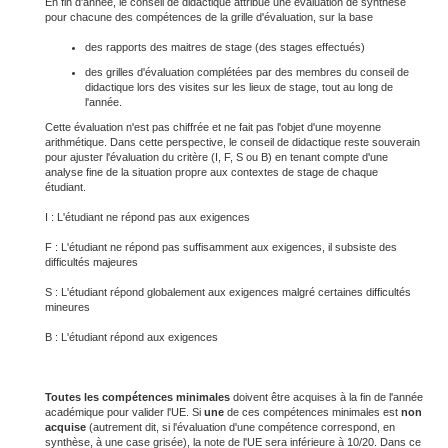
En fin d'année, le conseil de didactique attribue une évaluation de synthèse
pour chacune des compétences de la grille d'évaluation, sur la base
des rapports des maitres de stage (des stages effectués)
des grilles d'évaluation complétées par des membres du conseil de
didactique lors des visites sur les lieux de stage, tout au long de
l'année.
Cette évaluation n'est pas chiffrée et ne fait pas l'objet d'une moyenne
arithmétique. Dans cette perspective, le conseil de didactique reste souverain
pour ajuster l'évaluation du critère (I, F, S ou B) en tenant compte d'une
analyse fine de la situation propre aux contextes de stage de chaque
étudiant.
I : L'étudiant ne répond pas aux exigences
F : L'étudiant ne répond pas suffisamment aux exigences, il subsiste des
difficultés majeures
S : L'étudiant répond globalement aux exigences malgré certaines difficultés
mineures
B : L'étudiant répond aux exigences
Toutes les compétences minimales
doivent être acquises à la fin de l'année
académique pour valider l'UE. Si
une
de ces compétences minimales est
non
acquise
(autrement dit, si l'évaluation d'une compétence correspond, en
synthèse, à une case grisée), la note de l'UE sera inférieure à 10/20. Dans ce