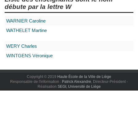
débute par la lettre
W
WARNIER
Caroline
WATHELET
Martine
WERY
Charles
WINTGENS
Véronique
Copyright © 2019
Haute École de la Ville de Liège
Responsable de l'information :
Patrick Alexandre
, Directeur-Président -
Réalisation
SEGI, Université de Liège