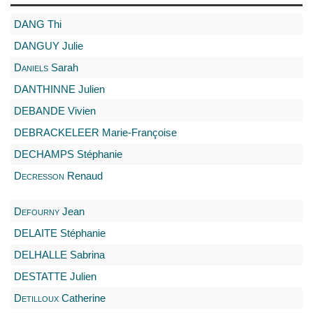
DANG
Thi
DANGUY
Julie
Daniels
Sarah
DANTHINNE
Julien
DEBANDE
Vivien
DEBRACKELEER
Marie-Françoise
DECHAMPS
Stéphanie
Decresson
Renaud
Defourny
Jean
DELAITE
Stéphanie
DELHALLE
Sabrina
DESTATTE
Julien
Detilloux
Catherine