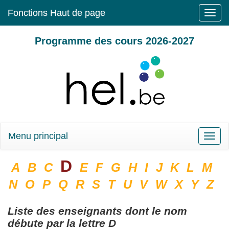
Fonctions Haut de page
Toggle
naviga
Programme des cours 2026-2027
Menu principal
Toggle
naviga
D
A
B
C
E
F
G
H
I
J
K
L
M
N
O
P
Q
R
S
T
U
V
W
X
Y
Z
Liste des enseignants dont le nom
débute par la lettre
D