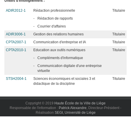
Unités d'enseignement :
ADIR2012-1
Rédaction professionnelle
Titulaire
-
Rédaction de rapports
-
Courrier d'affaires
ADIR3006-1
Gestion des relations humaines
Titulaire
CPTA2007-1
Communication d'entreprise et IA
Titulaire
CPTA2010-1
Education aux outils numériques
Titulaire
-
Compléments d'informatique
-
Communication digitale d'une entreprise
virtuelle
STSH2004-1
Sciences économiques et sociales 3 et
Titulaire
didactique de la discipline
Copyright © 2019
Haute École de la Ville de Liège
Responsable de l'information :
Patrick Alexandre
, Directeur-Président -
Réalisation
SEGI, Université de Liège