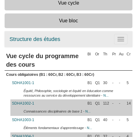
Vue cycle
Vue bloc
Structure des études
Toggle
navigatio
Bl
Or
Th
Pr
Au
Cr
Vue cycle du programme
des cours
Cours obligatoires (B1 : 60Cr, B2 : 60Cr, B3 : 60Cr)
SDHA1001-1
B1
Q1
30
-
-
5
Équité, Philosophie, sociologie et équité en éducation comme
ressources au service du développement identitaire
-
N...
SDHA1002-1
B1
Q1
112
-
-
14
Connaissances disciplinaires de base 1
-
N...
SDHA1003-1
B1
Q1
40
-
-
5
Éléments fondamentaux d'apprentissage
-
N...
SDHA1004-1
B1
Q1
32
-
-
4