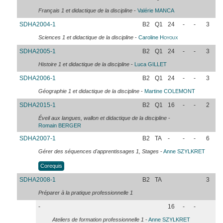
Français 1 et didactique de la discipline
-
Valérie
MANCA
SDHA2004-1
B2
Q1
24
-
-
3
Sciences 1 et didactique de la discipline
-
Caroline
Hoyoux
SDHA2005-1
B2
Q1
24
-
-
3
Histoire 1 et didactique de la discipline
-
Luca
GILLET
SDHA2006-1
B2
Q1
24
-
-
3
Géographie 1 et didactique de la discipline
-
Martine
COLEMONT
SDHA2015-1
B2
Q1
16
-
-
2
Éveil aux langues, wallon et didactique de la discipline
-
Romain
BERGER
SDHA2007-1
B2
TA
-
-
-
6
Gérer des séquences d'apprentissages 1, Stages
-
Anne
SZYLKRET
Corequis
SDHA2008-1
B2
TA
3
Préparer à la pratique professionnelle 1
-
16
-
-
Ateliers de formation professionnelle 1
-
Anne
SZYLKRET