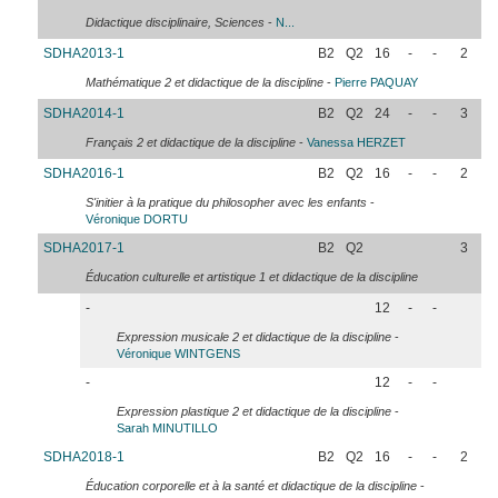
Didactique disciplinaire, Sciences
-
N...
SDHA2013-1
B2
Q2
16
-
-
2
Mathématique 2 et didactique de la discipline
-
Pierre
PAQUAY
SDHA2014-1
B2
Q2
24
-
-
3
Français 2 et didactique de la discipline
-
Vanessa
HERZET
SDHA2016-1
B2
Q2
16
-
-
2
S'initier à la pratique du philosopher avec les enfants
-
Véronique
DORTU
SDHA2017-1
B2
Q2
3
Éducation culturelle et artistique 1 et didactique de la discipline
-
12
-
-
Expression musicale 2 et didactique de la discipline
-
Véronique
WINTGENS
-
12
-
-
Expression plastique 2 et didactique de la discipline
-
Sarah
MINUTILLO
SDHA2018-1
B2
Q2
16
-
-
2
Éducation corporelle et à la santé et didactique de la discipline
-