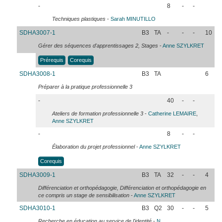
-
8
-
-
Techniques plastiques
-
Sarah
MINUTILLO
SDHA3007-1
B3
TA
-
-
-
10
Gérer des séquences d'apprentissages 2, Stages
-
Anne
SZYLKRET
Prérequis
Corequis
SDHA3008-1
B3
TA
6
Préparer à la pratique professionnelle 3
-
40
-
-
Ateliers de formation professionnelle 3
-
Catherine
LEMAIRE
,
Anne
SZYLKRET
-
8
-
-
Élaboration du projet professionnel
-
Anne
SZYLKRET
Corequis
SDHA3009-1
B3
TA
32
-
-
4
Différenciation et orthopédagogie, Différenciation et orthopédagogie en
ce compris un stage de sensibilisation
-
Anne
SZYLKRET
SDHA3010-1
B3
Q2
30
-
-
5
Recherche en éducation au service de l'identité
-
N...