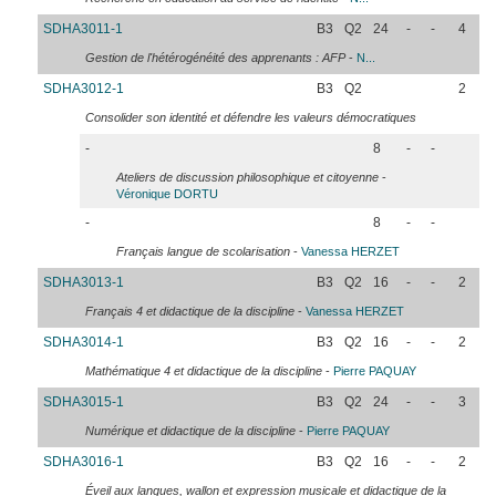
SDHA3011-1
B3
Q2
24
-
-
4
Gestion de l'hétérogénéité des apprenants : AFP
-
N...
SDHA3012-1
B3
Q2
2
Consolider son identité et défendre les valeurs démocratiques
-
8
-
-
Ateliers de discussion philosophique et citoyenne
-
Véronique
DORTU
-
8
-
-
Français langue de scolarisation
-
Vanessa
HERZET
SDHA3013-1
B3
Q2
16
-
-
2
Français 4 et didactique de la discipline
-
Vanessa
HERZET
SDHA3014-1
B3
Q2
16
-
-
2
Mathématique 4 et didactique de la discipline
-
Pierre
PAQUAY
SDHA3015-1
B3
Q2
24
-
-
3
Numérique et didactique de la discipline
-
Pierre
PAQUAY
SDHA3016-1
B3
Q2
16
-
-
2
Éveil aux langues, wallon et expression musicale et didactique de la