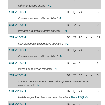
Gérer un groupe classe
-
N...
SDHA1005-1
B1
Q1
24
-
-
3
Communication en milieu scolaire 1
-
N...
SDHA1006-1
B1
TA
72
-
-
9
Préparer à la pratique professionnelle 1
-
N...
SDHA1007-1
B1
Q2
96
-
-
12
Connaissances disciplinaires de base 2
-
N...
SDHA1008-1
B1
Q2
24
-
-
3
Communication en milieu scolaire 2
-
N...
SDHA1009-1
B1
Q2
40
-
-
5
Maitrise de la langue française
-
N...
SDHA2001-1
B2
Q1
30
-
-
5
Système éducatif, Poursuivre le développement de son identité
professionnelle
-
N...
SDHA2002-1
B2
Q1
24
-
-
3
Mathématique 1 et didactique de la discipline
-
Pierre
PAQUAY
SDHA2003-1
B2
Q1
24
-
-
3