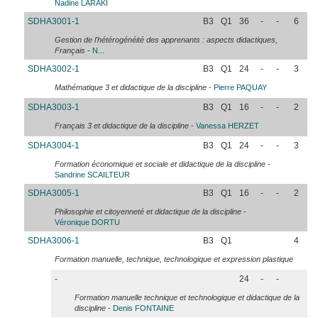
Nadine
LARAKI
SDHA3001-1
B3
Q1
36
-
-
6
Gestion de l'hétérogénéité des apprenants : aspects didactiques,
Français
-
N...
SDHA3002-1
B3
Q1
24
-
-
3
Mathématique 3 et didactique de la discipline
-
Pierre
PAQUAY
SDHA3003-1
B3
Q1
16
-
-
2
Français 3 et didactique de la discipline
-
Vanessa
HERZET
SDHA3004-1
B3
Q1
24
-
-
3
Formation économique et sociale et didactique de la discipline
-
Sandrine
SCAILTEUR
SDHA3005-1
B3
Q1
16
-
-
2
Philosophie et citoyenneté et didactique de la discipline
-
Véronique
DORTU
SDHA3006-1
B3
Q1
4
Formation manuelle, technique, technologique et expression plastique
-
24
-
-
Formation manuelle technique et technologique et didactique de la
discipline
-
Denis
FONTAINE