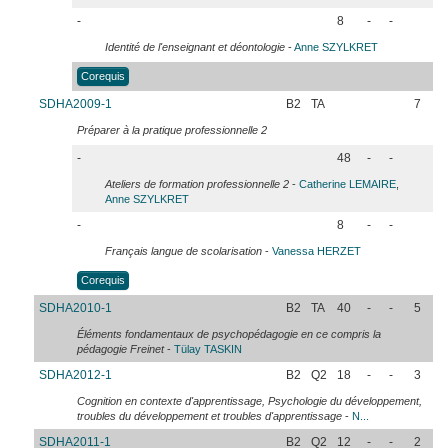
-
8
-
-
Identité de l'enseignant et déontologie
-
Anne
SZYLKRET
Corequis
SDHA2009-1
B2
TA
7
Préparer à la pratique professionnelle 2
-
48
-
-
Ateliers de formation professionnelle 2
-
Catherine
LEMAIRE
,
Anne
SZYLKRET
-
8
-
-
Français langue de scolarisation
-
Vanessa
HERZET
Corequis
SDHA2010-1
B2
TA
40
-
-
5
Éléments fondamentaux de psychopédagogie en ce compris la
pédagogie Freinet
-
Tülay
TASKIN
SDHA2012-1
B2
Q2
18
-
-
3
Cognition en contexte d'apprentissage, Psychologie du développement,
troubles du développement et troubles d'apprentissage
-
N...
SDHA2011-1
B2
Q2
12
-
-
2